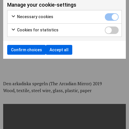
Manage your cookie-settings
Återberättelsen om Preparation (A Retelling of Preparation)
Necessary cookies
2019
Oil on canvas
Cookies for statistics
156x136 cm
Confirm choices
Accept all
Den arkadiska spegeln (The Arcadian Mirror) 2019
Wood, textile, steel wire, glass, plastic, paper