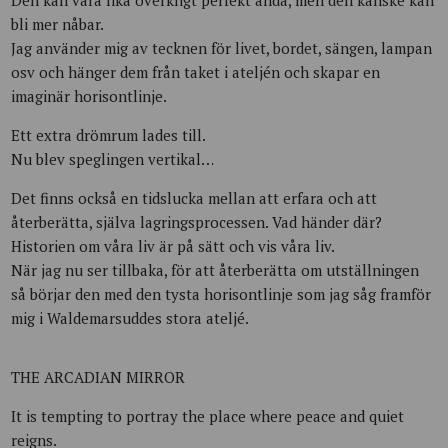
Den kan vara lika overkligt perfekt ändå, men den kanske kan
bli mer nåbar.
Jag använder mig av tecknen för livet, bordet, sängen, lampan
osv och hänger dem från taket i ateljén och skapar en
imaginär horisontlinje.
Ett extra drömrum lades till.
Nu blev speglingen vertikal…
Det finns också en tidslucka mellan att erfara och att
återberätta, själva lagringsprocessen. Vad händer där?
Historien om våra liv är på sätt och vis våra liv.
När jag nu ser tillbaka, för att återberätta om utställningen
så börjar den med den tysta horisontlinje som jag såg framför
mig i Waldemarsuddes stora ateljé.
THE ARCADIAN MIRROR
It is tempting to portray the place where peace and quiet
reigns.