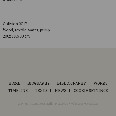
Oblivion 2017
Wood, textile, water, pump
200x110x50 cm
HOME
BIOGRAPHY
BIBLIOGRAPHY
WORKS
TIMELINE
TEXTS
NEWS
COOKIE SETTINGS
Copyright © Meta Isæus-Berlin | Produced by
Web agency Generation