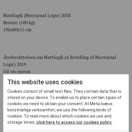
Nattlogik (Nocturnal Logic) 2018
Bronze (100 kg)
196x80x15 cm
Återberättelsen om Nattlogik (A Retelling of Nocturnal
Logic) 2019
Oil on canvas
190x140 cm
This website uses cookies
Cookies consist of small text files. They contain data that is
stored on your device. To enable us to place certain types of
cookies we need to obtain your consent. At Meta Isæus
Preparation 2017
konstnärliga verksamhet, we use the following kinds of
Bronze (50 kg)
cookies. To read more about which cookies we use and
94x95x11 cm
storage times,
click here to access our cookies policy.