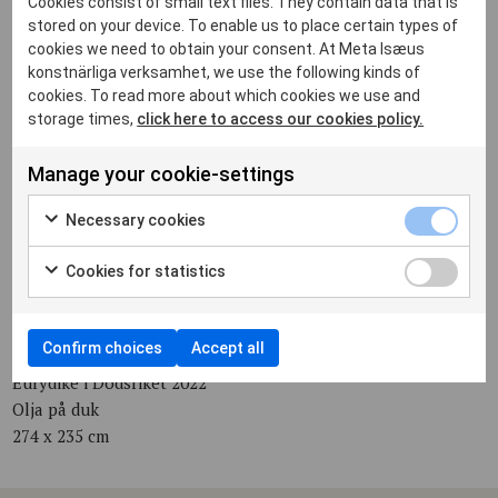
Cookies consist of small text files. They contain data that is
stored on your device. To enable us to place certain types of
cookies we need to obtain your consent. At Meta Isæus
The Seeker 2021
konstnärliga verksamhet, we use the following kinds of
Olja på duk
cookies. To read more about which cookies we use and
75 x 75 cm
storage times,
click here to access our cookies policy.
Manage your cookie-settings
Necessary cookies
Orfeus och Eurydike i Hades 2022
Olja på duk
Cookies for statistics
152 x 278 cm
Confirm choices
Accept all
Eurydike i Dödsriket 2022
Olja på duk
274 x 235 cm