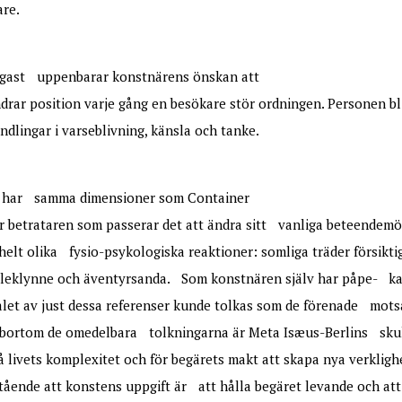
lare.
dligast uppenbarar konstnärens önskan att
ndrar position varje gång en besökare stör ordningen. Personen bl
ndlingar i varseblivning, känsla och tanke.
ning, har samma dimensioner som Container
ar betrataren som passerar det att ändra sitt vanliga beteende
elt olika fysio-psykologiska reaktioner: somliga träder försikti
t leklynne och äventyrsanda. Som konstnären själv har påpe- ka
alet av just dessa referenser kunde tolkas som de förenade mot
bortom de omedelbara tolkningarna är Meta Isæus-Berlins skul
å livets komplexitet och för begärets makt att skapa nya verklig
ående att konstens uppgift är att hålla begäret levande och att 