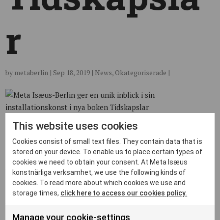
r
by
metaberlin
|
Sep 18, 2019
|
News
,
Okategoriserade
|
This website uses cookies
Cookies consist of small text files. They contain data that is
stored on your device. To enable us to place certain types of
Meta Isæus-Berlin är en av Sveriges mest
cookies we need to obtain your consent. At Meta Isæus
välrenommerade samtida konstnärer och i höst är hon
konstnärliga verksamhet, we use the following kinds of
dubbelt aktuell med boken Tidskapslar och
cookies. To read more about which cookies we use and
utställningen Nattlogik på Waldemarsudde. I den nya
storage times,
click here to access our cookies policy.
boken skriver hon med egna ord om sina
installationer och vi får möjlighet att höra den unika
Manage your cookie-settings