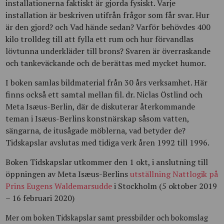
installationerna faktiskt är gjorda fysiskt. Varje
installation är beskriven utifrån frågor som får svar. Hur
är den gjord? och Vad hände sedan? Varför behövdes 400
kilo trolldeg till att fylla ett rum och hur förvandlas
lövtunna underkläder till brons? Svaren är överraskande
och tankeväckande och de berättas med mycket humor.
I boken samlas bildmaterial från 30 års verksamhet. Här
finns också ett samtal mellan fil. dr. Niclas Östlind och
Meta Isæus-Berlin, där de diskuterar återkommande
teman i Isæus-Berlins konstnärskap såsom vatten,
sängarna, de itusågade möblerna, vad betyder de?
Tidskapslar avslutas med tidiga verk åren 1992 till 1996.
Boken Tidskapslar utkommer den 1 okt, i anslutning till
öppningen av Meta Isæus-Berlins
utställning Nattlogik på
Prins Eugens Waldemarsudde
i Stockholm (5 oktober 2019
– 16 februari 2020
)
Mer om boken Tidskapslar samt pressbilder och bokomslag