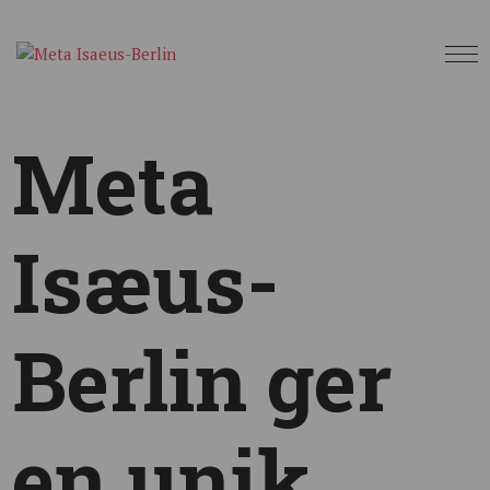
Meta
Isæus-
Berlin ger
en unik